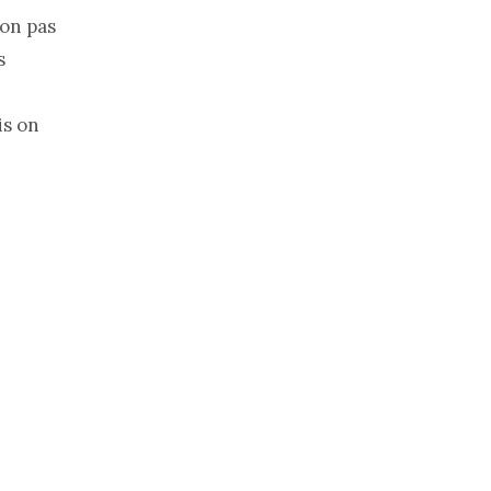
Non pas
s
is on