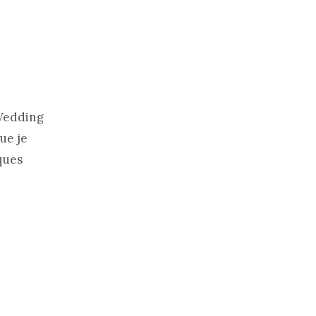
 Wedding
ue je
ques