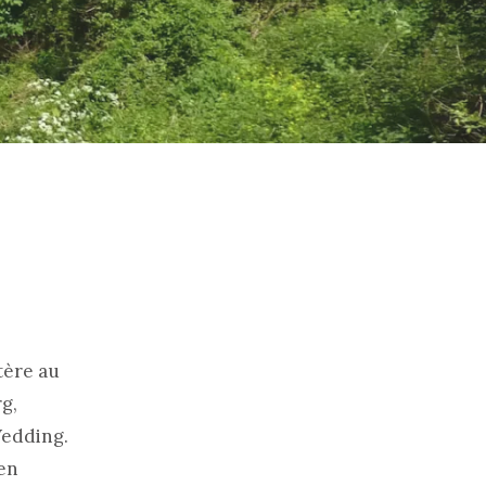
tère au
g,
Wedding.
 en