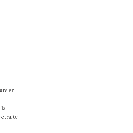
ours en
 la
retraite