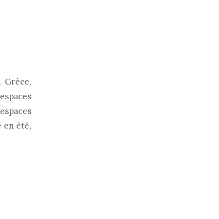
, Grèce,
 espaces
 espaces
 en été,