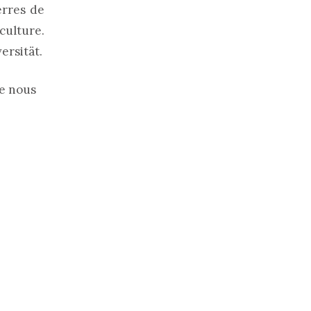
erres de
culture.
ersität.
ue nous