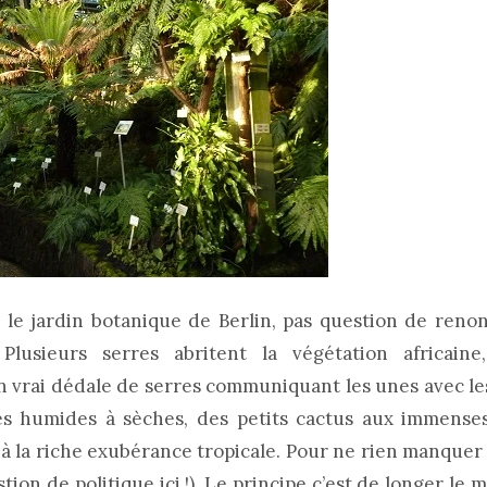
our le jardin botanique de Berlin, pas question de reno
usieurs serres abritent la végétation africaine, 
n vrai dédale de serres communiquant les unes avec le
es humides à sèches, des petits cactus aux immense
à la riche exubérance tropicale. Pour ne rien manquer j
stion de politique ici !). Le principe c’est de longer le 