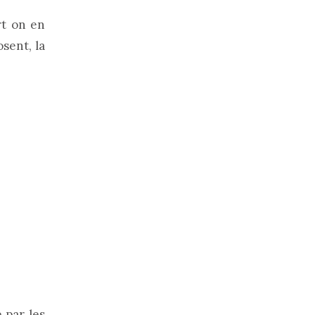
rt on en
sent, la
 par les