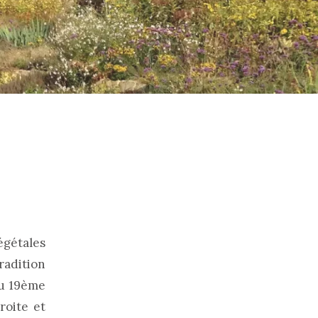
égétales
radition
du 19ème
roite et