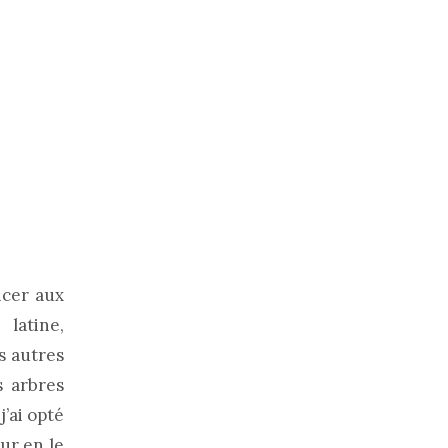
ncer aux
latine,
s autres
s arbres
’ai opté
mur en le