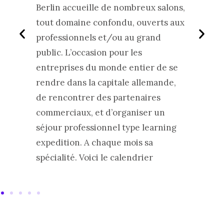
Berlin accueille de nombreux salons,
Vous 
n
tout domaine confondu, ouverts aux
sémin
ons de
professionnels et/ou au grand
un hô
public. L’occasion pour les
grand
t son
entreprises du monde entier de se
n’est
nt
rendre dans la capitale allemande,
Nous
tant
de rencontrer des partenaires
d’hôt
erlin
commerciaux, et d’organiser un
la pl
séjour professionnel type learning
expedition. A chaque mois sa
.
spécialité. Voici le calendrier