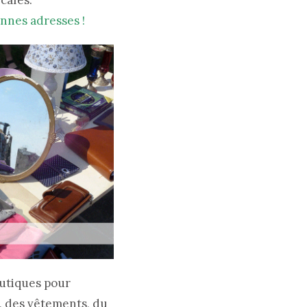
 cafés.
nnes adresses !
outiques pour
s, des vêtements, du