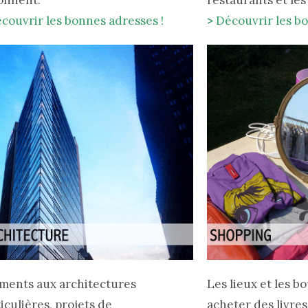
onnent.
restaurants et les
couvrir les bonnes adresses !
>
Découvrir les bo
iments aux architectures
Les lieux et les b
iculières, projets de
acheter des livre