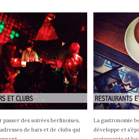
 passer des soirées berlinoises,
La gastronomie be
adresses de bars et de clubs qui
développe et s’ép