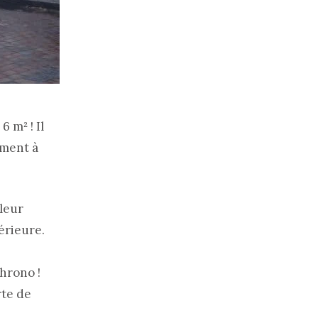
 m² ! Il
ement à
 leur
érieure.
hrono !
rte de