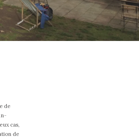
re de
in-
eux cas,
ation de