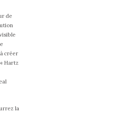
ur de
lution
visible
re
à créer
 « Hartz
eal
urrez la