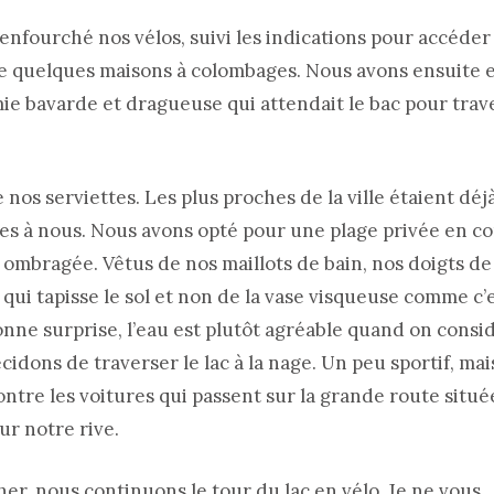
enfourché nos vélos, suivi les indications pour accéder 
 de quelques maisons à colombages. Nous avons ensuite
mie bavarde et dragueuse qui attendait le bac pour trav
 nos serviettes. Les plus proches de la ville étaient déj
rtes à nous. Nous avons opté pour une plage privée en c
ombragée. Vêtus de nos maillots de bain, nos doigts de
n qui tapisse le sol et non de la vase visqueuse comme c’
onne surprise, l’eau est plutôt agréable quand on consi
dons de traverser le lac à la nage. Un peu sportif, mais 
ontre les voitures qui passent sur la grande route situé
ur notre rive.
er, nous continuons le tour du lac en vélo. Je ne vous