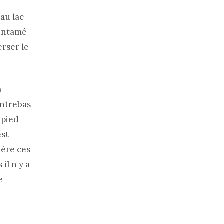
au lac
 entamé
erser le
à
ontrebas
 pied
est
dère ces
il n y a
e