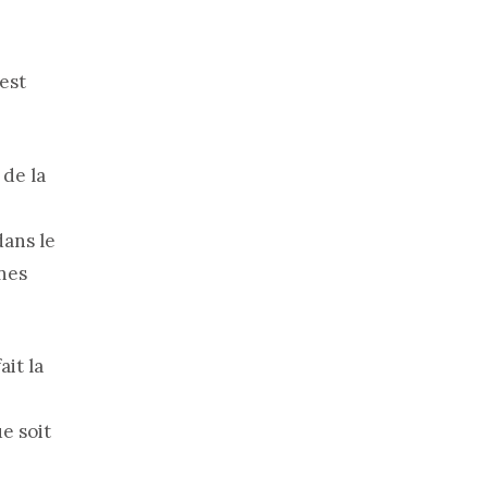
’est
 de la
ans le
nnes
it la
e soit