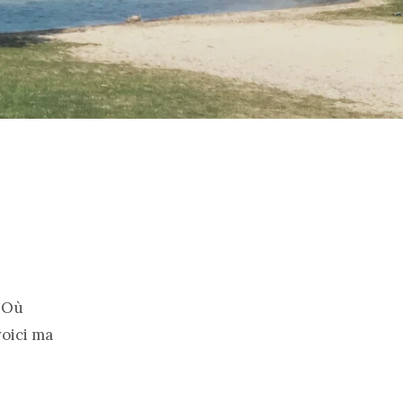
. Où
voici ma