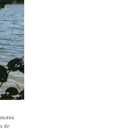
u moins
ux de